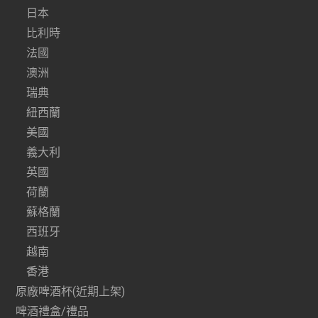
日本
比利時
法國
澳洲
瑞典
紐西蘭
美國
義大利
英國
荷蘭
蘇格蘭
西班牙
越南
香港
原廠啤酒杯(近期上架)
啤酒禮盒/禮品