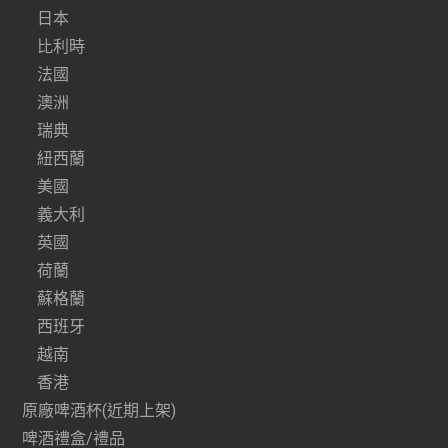
日本
比利時
法國
澳洲
瑞典
紐西蘭
美國
義大利
英國
荷蘭
蘇格蘭
西班牙
越南
香港
原廠啤酒杯(近期上架)
啤酒禮盒/禮品