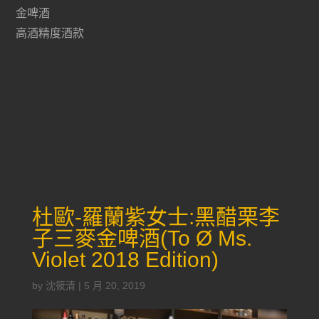
金啤酒
高酒精度酒款
杜歐-羅蘭紫女士:黑醋栗李
子三麥金啤酒(To Ø Ms.
Violet 2018 Edition)
by
沈筱清
|
5 月 20, 2019