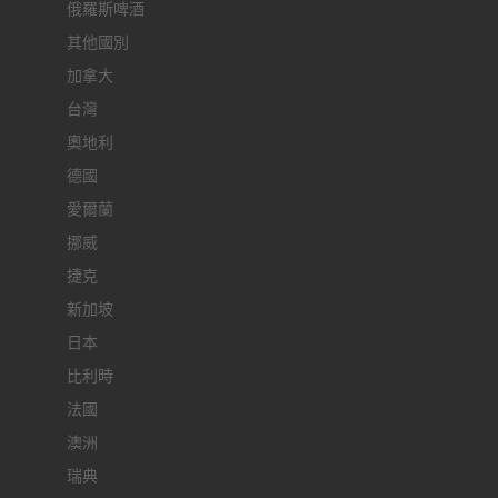
俄羅斯啤酒
其他國別
加拿大
台灣
奧地利
德國
愛爾蘭
挪威
捷克
新加坡
日本
比利時
法國
澳洲
瑞典