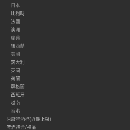
日本
比利時
法國
澳洲
瑞典
紐西蘭
美國
義大利
英國
荷蘭
蘇格蘭
西班牙
越南
香港
原廠啤酒杯(近期上架)
啤酒禮盒/禮品