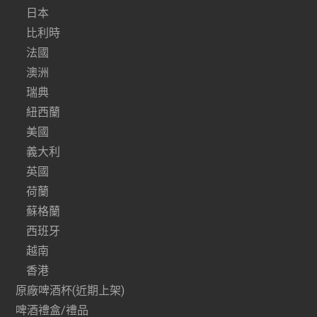
日本
比利時
法國
澳洲
瑞典
紐西蘭
美國
義大利
英國
荷蘭
蘇格蘭
西班牙
越南
香港
原廠啤酒杯(近期上架)
啤酒禮盒/禮品