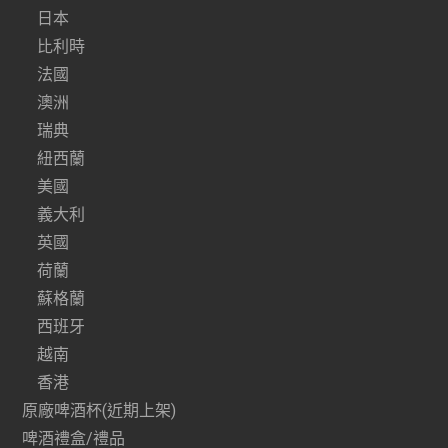
日本
比利時
法國
澳洲
瑞典
紐西蘭
美國
義大利
英國
荷蘭
蘇格蘭
西班牙
越南
香港
原廠啤酒杯(近期上架)
啤酒禮盒/禮品