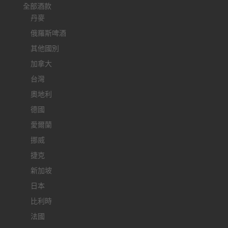
全部酒款
丹麥
俄羅斯啤酒
其他國別
加拿大
台灣
奧地利
德國
愛爾蘭
挪威
捷克
新加坡
日本
比利時
法國