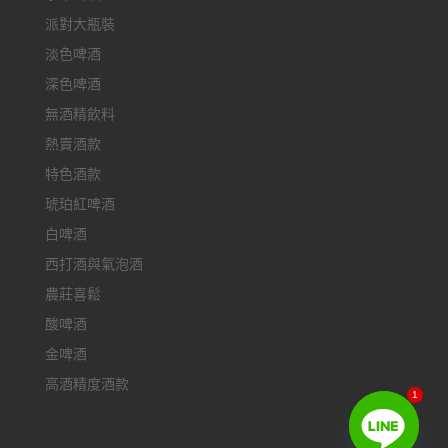
派對大瓶裝
淡色啤酒
深色啤酒
無酒精飲料
熱賣酒款
特色酒款
琥珀紅啤酒
白啤酒
西打酒與氣泡酒
農莊喜鬆
酸啤酒
金啤酒
高酒精度酒款
1