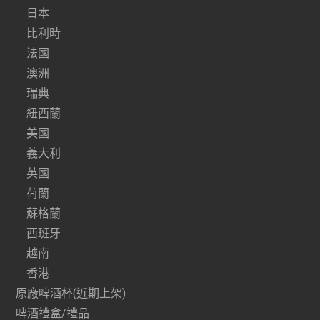
日本
比利時
法國
澳洲
瑞典
紐西蘭
美國
義大利
英國
荷蘭
蘇格蘭
西班牙
越南
香港
原廠啤酒杯(近期上架)
啤酒禮盒/禮品