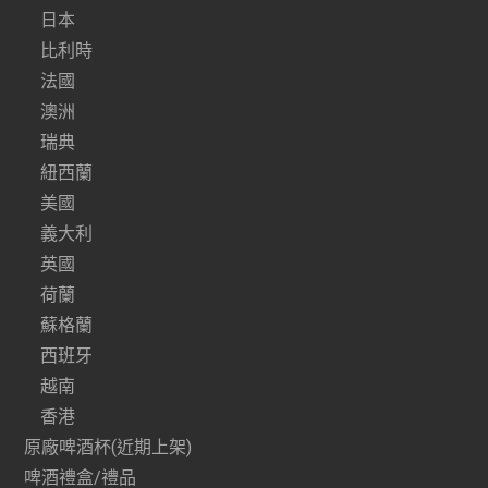
日本
比利時
法國
澳洲
瑞典
紐西蘭
美國
義大利
英國
荷蘭
蘇格蘭
西班牙
越南
香港
原廠啤酒杯(近期上架)
啤酒禮盒/禮品