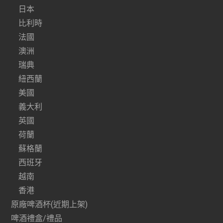
日本
比利時
法國
澳洲
瑞典
紐西蘭
美國
義大利
英國
荷蘭
蘇格蘭
西班牙
越南
香港
原廠啤酒杯(近期上架)
啤酒禮盒/禮品