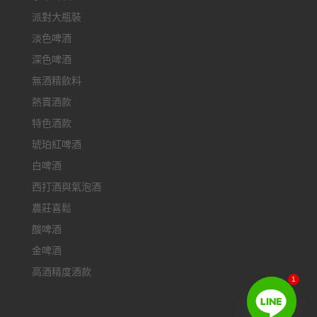
派對大瓶裝
淡色啤酒
深色啤酒
無酒精飲料
熱賣酒款
特色酒款
琥珀紅啤酒
白啤酒
西打酒與氣泡酒
農莊喜鬆
酸啤酒
金啤酒
高酒精度酒款
1