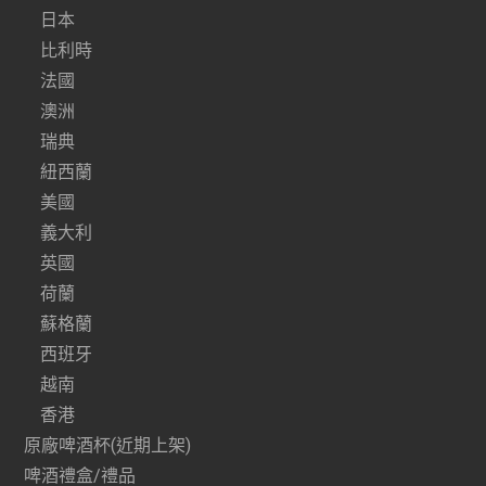
日本
比利時
法國
澳洲
瑞典
紐西蘭
美國
義大利
英國
荷蘭
蘇格蘭
西班牙
越南
香港
原廠啤酒杯(近期上架)
啤酒禮盒/禮品