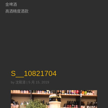
金啤酒
高酒精度酒款
S__10821704
by
沈筱清
|
5 月 15, 2019