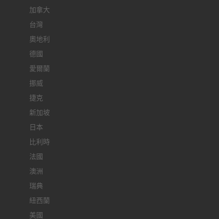
加拿大
台灣
奧地利
德國
愛爾蘭
挪威
捷克
新加坡
日本
比利時
法國
澳洲
瑞典
紐西蘭
美國