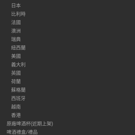
日本
比利時
法國
澳洲
瑞典
紐西蘭
美國
義大利
英國
荷蘭
蘇格蘭
西班牙
越南
香港
原廠啤酒杯(近期上架)
啤酒禮盒/禮品