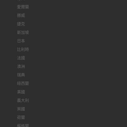
愛爾蘭
挪威
捷克
新加坡
日本
比利時
法國
澳洲
瑞典
紐西蘭
美國
義大利
英國
荷蘭
蘇格蘭