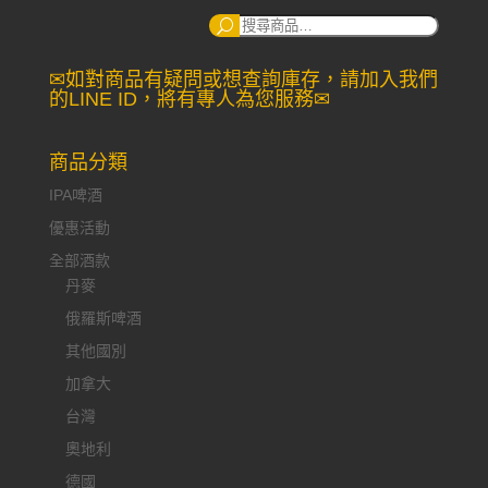
搜
尋：
✉如對商品有疑問或想查詢庫存，請加入我們
的LINE ID，將有專人為您服務✉
商品分類
IPA啤酒
優惠活動
全部酒款
丹麥
俄羅斯啤酒
其他國別
加拿大
台灣
奧地利
德國