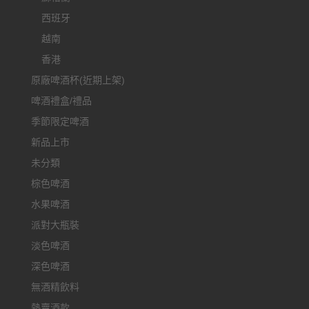
西班牙
越南
香港
原廠啤酒杯(近期上架)
啤酒禮盒/禮品
季節限定啤酒
新品上市
未分類
棕色啤酒
水果啤酒
派對大瓶裝
淡色啤酒
深色啤酒
無酒精飲料
熱賣酒款