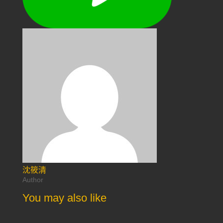
沈筱清
Author
You may also like