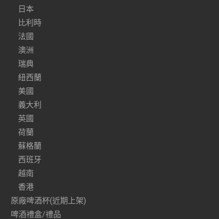
日本
比利時
法國
澳洲
瑞典
紐西蘭
美國
義大利
英國
荷蘭
蘇格蘭
西班牙
越南
香港
原廠啤酒杯(近期上架)
啤酒禮盒/禮品